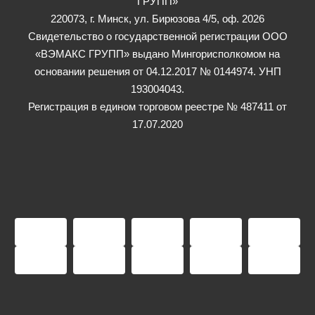
ГРУПП»
220073, г. Минск, ул. Бирюзова 4/5, оф. 2026
Свидетельство о государственной регистрации ООО
«ВЭМАКС ГРУПП» выдано Мингорисполкомом на
основании решения от 04.12.2017 № 0144974. УНП
193004043.
Регистрация в едином торговом реестре № 487411 от
17.07.2020
ym(66115144,'reachGoal','goal_webform_success')