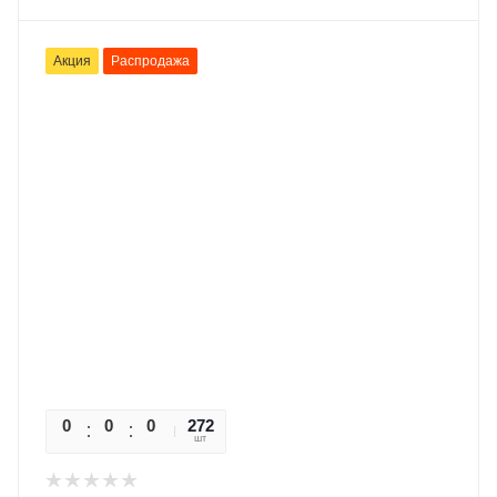
Акция
Распродажа
0
0
0
272
0
шт