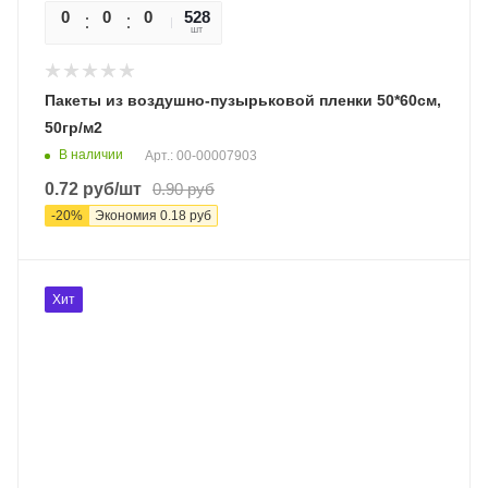
0
0
0
528
0
шт
Пакеты из воздушно-пузырьковой пленки 50*60см,
50гр/м2
В наличии
Арт.: 00-00007903
0.72
руб
/шт
0.90
руб
-
20
%
Экономия
0.18
руб
Хит