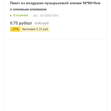
Пакет из воздушно-пузырьковой пленки 50*60+5см
с клеевым клапаном
В наличии
Арт.: 00-00007904
0.75
руб
/шт
0.90
руб
-
17
%
Экономия
0.15
руб