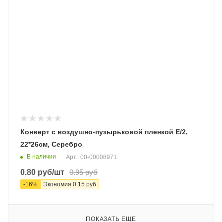
Конверт с воздушно-пузырьковой пленкой E/2,
22*26см, Серебро
В наличии
Арт.: 00-00008971
0.80
руб
/шт
0.95
руб
-
16
%
Экономия
0.15
руб
ПОКАЗАТЬ ЕЩЕ