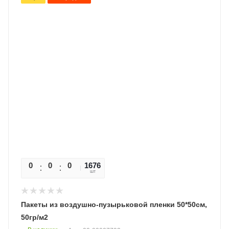
0
0
0
1676
0
шт
Пакеты из воздушно-пузырьковой пленки 50*50см,
50гр/м2