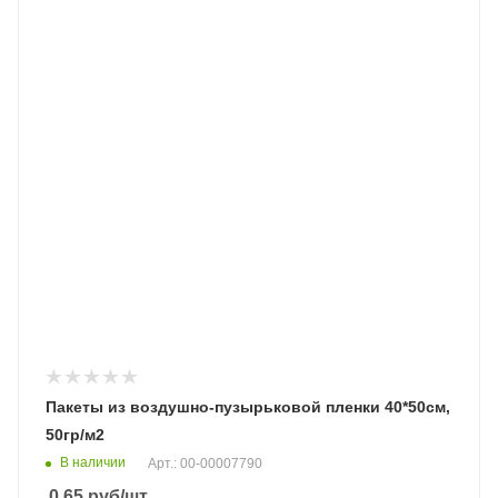
Пакеты из воздушно-пузырьковой пленки 40*50cм,
50гр/м2
В наличии
Арт.: 00-00007790
0.65
руб
/шт