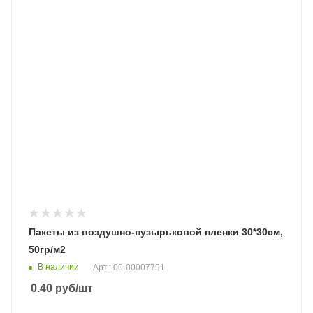
Пакеты из воздушно-пузырьковой пленки 30*30cм,
50гр/м2
В наличии
Арт.: 00-00007791
0.40
руб
/шт