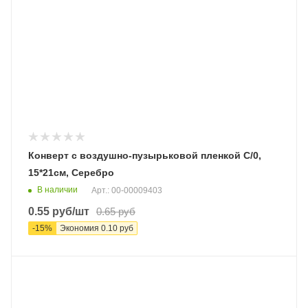
Конверт с воздушно-пузырьковой пленкой С/0,
15*21см, Серебро
В наличии
Арт.: 00-00009403
0.55
руб
/шт
0.65
руб
-
15
%
Экономия
0.10
руб