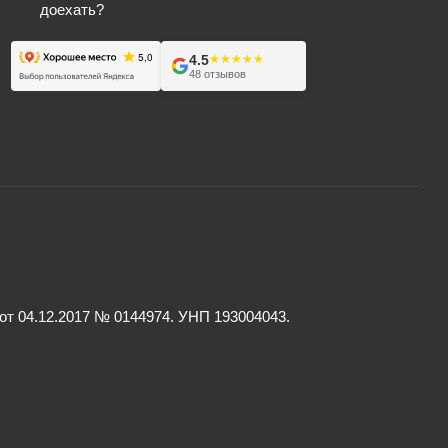
доехать?
4.5
★★★★★
★★★★★
48 отзывов
 04.12.2017 № 0144974. УНП 193004043.