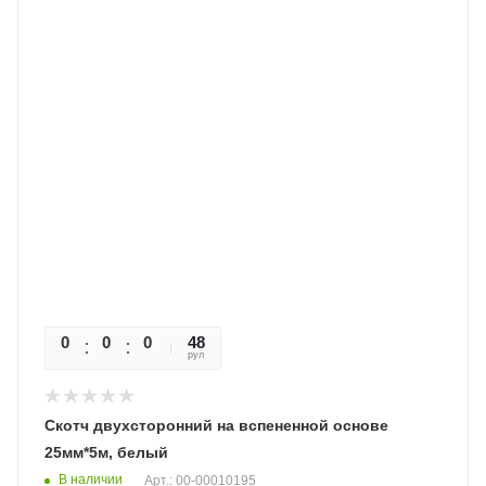
0
0
0
0
48
рул
Скотч двухсторонний на вспененной основе
25мм*5м, белый
В наличии
Арт.: 00-00010195