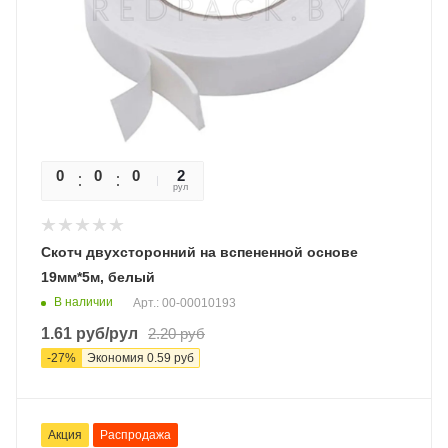
0
0
0
0
2
рул
Скотч двухсторонний на вспененной основе
19мм*5м, белый
В наличии
Арт.: 00-00010193
1.61
руб
/рул
2.20
руб
-
27
%
Экономия
0.59
руб
Акция
Распродажа