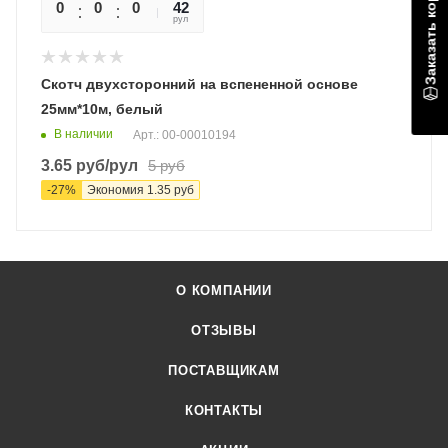
Заказать коробки
0
0
0
0
42
рул
Скотч двухсторонний на вспененной основе
25мм*10м, белый
В наличии
Арт.: 00-00010194
3.65
руб
/рул
5
руб
-
27
%
Экономия
1.35
руб
О КОМПАНИИ
ОТЗЫВЫ
ПОСТАВЩИКАМ
КОНТАКТЫ