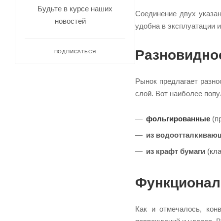
Будьте в курсе наших
Соединение двух указа
новостей
удобна в эксплуатации и
Разновидно
ПОДПИСАТЬСЯ
Рынок предлагает разноо
слой. Вот наиболее поп
фольгированные
(п
из водоотталкиваю
из крафт бумаги
(кла
Функционал
Как и отмечалось, кон