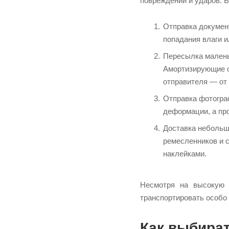
повреждений и ударов. В
Отправка документ
попадания влаги и
Пересылка малень
Амортизирующие с
отправителя — от
Отправка фотогра
деформации, а пр
Доставка небольш
ремесленников и с
наклейками.
Несмотря на высокую с
транспортировать особо
Как выбира