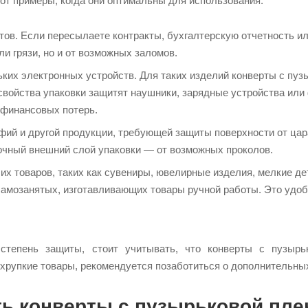
от примеры, когда они оптимальны для использования:
ов. Если пересылаете контракты, бухгалтерскую отчетность ил
ли грязи, но и от возможных заломов.
ких электронных устройств. Для таких изделий конверты с пу
войства упаковки защитят наушники, зарядные устройства или
 финансовых потерь.
фий и другой продукции, требующей защиты поверхности от цар
очный внешний слой упаковки — от возможных проколов.
их товаров, таких как сувениры, ювелирные изделия, мелкие д
амозанятых, изготавливающих товары ручной работы. Это удобн
тепень защиты, стоит учитывать, что конверты с пузырьк
 хрупкие товары, рекомендуется позаботиться о дополнительны
ть конверты с пузырьковой пле