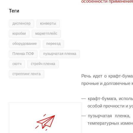
Теги
диспенсер
конверты
коробки
маркетплейс
оборудование
переезд
Пленка ПОФ
пузырчатая пленка
скотч
стрейч пленка
стреппинг лента
Речь идет о крафт-бума
прочные и долговечные 
крафт-бумага, испол
особой прочности и у
пузырчатая пленка,
температурных измен