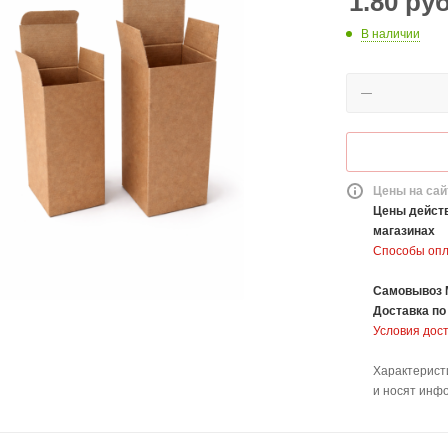
1.80
ру
В наличии
Цены на сай
Цены действ
магазинах
Способы оп
Самовывоз 
Доставка
по
Условия дос
Характерист
и носят инф