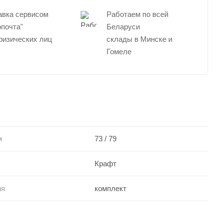
авка сервисом
Работаем по всей
опочта"
Беларуси
физических лиц
склады в Минске и
Гомеле
м
73 / 79
Крафт
ия
комплект