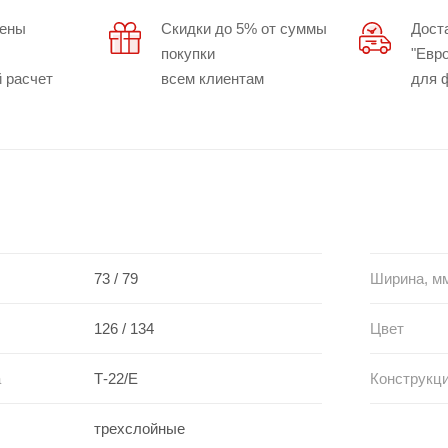
цены
Скидки до 5% от суммы
Дост
покупки
"Евр
 расчет
всем клиентам
для 
73 / 79
Ширина, м
126 / 134
Цвет
а
Т-22/Е
Конструкц
трехслойные