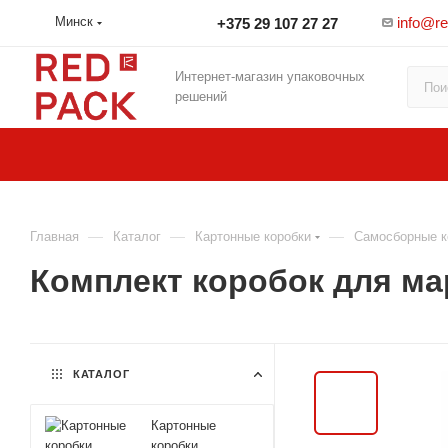
info@r
Минск
+375 29 107 27 27
Интернет-магазин упаковочных
решений
—
—
—
Главная
Каталог
Картонные коробки
Самосборные к
Комплект коробок для ма
КАТАЛОГ
Картонные
коробки