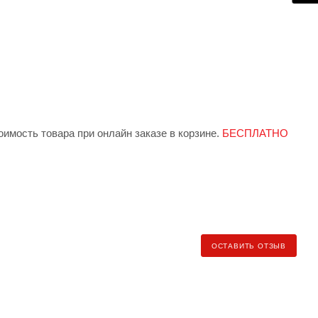
юс транспортная защита. Никаких претензий при приемке.
ова. Плоские заготовки легко вкладываются друг в друга и
 отлично считываются сканерами.
троники, сувениров и БАДов.
имость товара при онлайн заказе в корзине.
БЕСПЛАТНО
ую упаковку, на внешнюю коробку наклеили этикетку.
 индивидуально менеджером при заказе.
БЕСПЛАТНО от
денной упаковки!
ндекс.Доставка» (клиент самостоятельно заказывает и
ОСТАВИТЬ ОТЗЫВ
ь рассчитывается по тарифу региона доставки).
еджеру для уточнения условий и стоимости доставки).