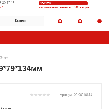
8.30-17.15,
250220
ь?
выполненных заказов с 2017 года
Каталог
0
0
0
134мм
9*79*134мм
Артикул:
00-00010613