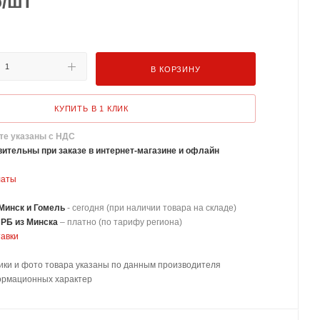
б
/шт
В КОРЗИНУ
КУПИТЬ В 1 КЛИК
те указаны с НДС
ительны при заказе в интернет-магазине и офлайн
латы
Минск и Гомель
- сегодня (при наличии товара на складе)
 РБ из Минска
–
платно
(по тарифу региона)
тавки
ики и фото товара указаны по данным производителя
ормационных характер