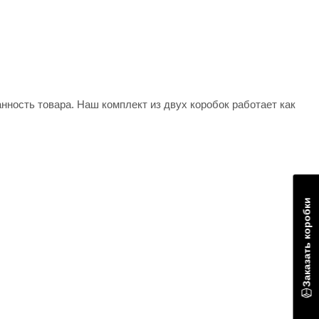
анность товара. Наш комплект из двух коробок работает как
 болтанки. Флаконы, тюбики, мини-косметика, аксессуары
Заказать коробки
ние, транспортировка - внешний слой выдерживает всё,