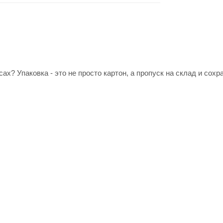
ах? Упаковка - это не просто картон, а пропуск на склад и сохр
 73*73*126 мм
- точный размер под ваш товар. Никаких пустот и
гаются.
*79*134 мм
- принимает удар на себя. Сортировка, штабелирова
 упаковку идеальной.
леры?