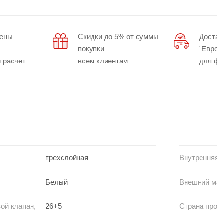
цены
Скидки до 5% от суммы
Дост
покупки
"Евр
 расчет
всем клиентам
для 
трехслойная
Внутренняя
Белый
Внешний м
ой клапан,
26+5
Страна пр