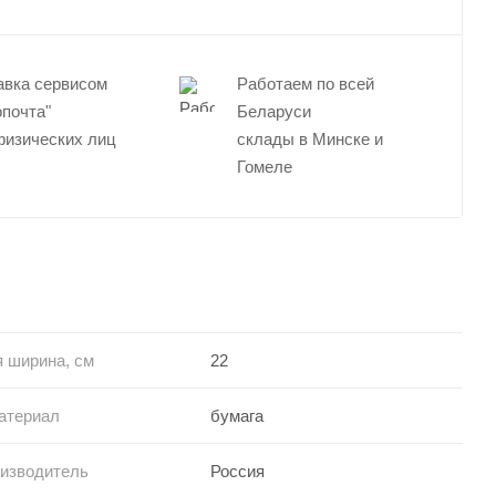
авка сервисом
Работаем по всей
опочта"
Беларуси
физических лиц
склады в Минске и
Гомеле
 ширина, см
22
атериал
бумага
оизводитель
Россия