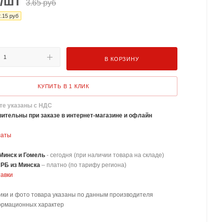
/шт
3.65
руб
2.15
руб
В КОРЗИНУ
КУПИТЬ В 1 КЛИК
те указаны с НДС
ительны при заказе в интернет-магазине и офлайн
латы
Минск и Гомель
- сегодня (при наличии товара на складе)
 РБ из Минска
–
платно
(по тарифу региона)
тавки
ики и фото товара указаны по данным производителя
ормационных характер