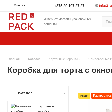
info@r
Минск
+375 29 107 27 27
Интернет-магазин упаковочных
решений
—
—
—
Главная
Каталог
Картонные коробки
Самосборные к
Коробка для торта с окн
КАТАЛОГ
Акция
Распродажа
Картонные
коробки