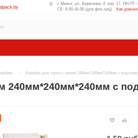
г. Минск, ул. Бирюзова, 4, кор. 17. ПН-ПТ: 
edpack.by
СБ: 9.00-16.00 (для физ.лиц).
Как доехат
—
оробки
Коробка для торта с окном 240мм*240мм*240мм с подложк
ом 240мм*240мм*240мм с по