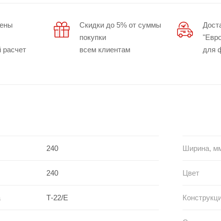
цены
Скидки до 5% от суммы
Дост
покупки
"Евр
 расчет
всем клиентам
для 
240
Ширина, м
240
Цвет
а
Т-22/Е
Конструкц