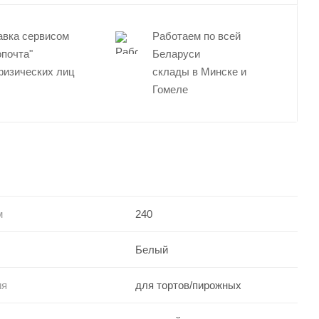
авка сервисом
Работаем по всей
опочта"
Беларуси
физических лиц
склады в Минске и
Гомеле
м
240
Белый
ия
для тортов/пирожных