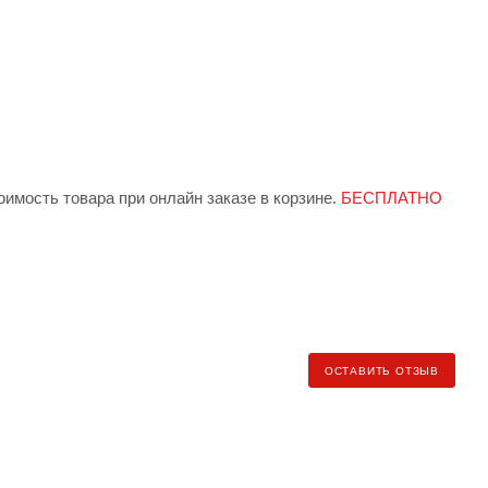
имость товара при онлайн заказе в корзине.
БЕСПЛАТНО
 индивидуально менеджером при заказе.
БЕСПЛАТНО от
ндекс.Доставка» (клиент самостоятельно заказывает и
ОСТАВИТЬ ОТЗЫВ
ь рассчитывается по тарифу региона доставки).
еджеру для уточнения условий и стоимости доставки).