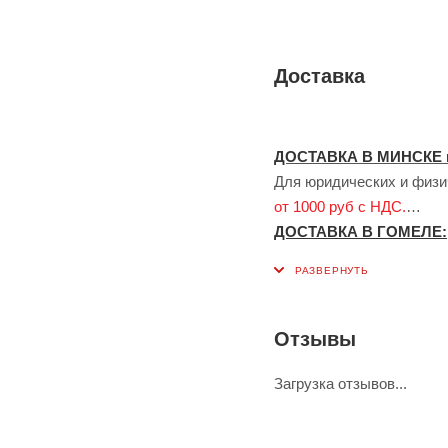
Доставка
ДОСТАВКА В МИНСКЕ 
Для юридических и физич
от 1000 руб с НДС.
ДОСТАВКА В ГОМЕЛЕ:
Для юридических лиц до
1000 руб с НДС.
Доставка сервисом ЯН
Также возможна доставк
Отзывы
оплачивает по тарифу се
ДОСТАВКА ПО БЕЛАР
Загрузка отзывов...
Для юридических и физич
Для физических лиц - по