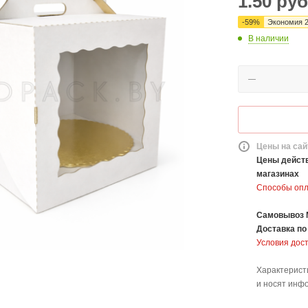
1.50
руб
-
59
%
Экономия
В наличии
Цены на сай
Цены действ
магазинах
Способы оп
Самовывоз 
Доставка
по
Условия дос
Характерист
и носят инф