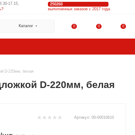
8.30-17.15,
250260
ь?
выполненных заказов с 2017 года
Каталог
0
0
0
ой D-220мм, белая
дложкой D-220мм, белая
Артикул:
00-00010610