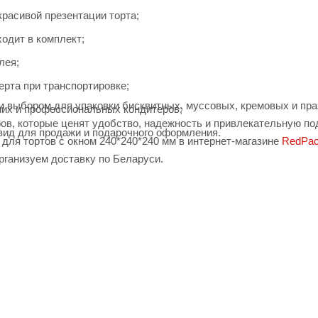
красивой презентации торта;
одит в комплект;
лея;
рта при транспортировке;
м выбором для упаковки бисквитных, муссовых, кремовых и праз
их и профессиональных кондитеров;
ов, которые ценят удобство, надежность и привлекательную по
вид для продажи и подарочного оформления.
для тортов с окном 240*240*240 мм в интернет-магазине
RedPac
рганизуем доставку по Беларуси.