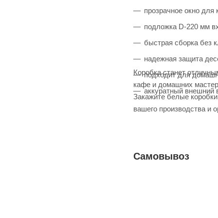
прозрачное окно для 
подложка D-220 мм вх
быстрая сборка без к
надежная защита десе
Коробка станет отличны
подходит для домашн
кафе и домашних мастер
аккуратный внешний 
Закажите белые коробки 
вашего производства и о
Самовывоз