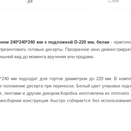
да
Слои
кном 240*240*240 мм с подложкой D-220 мм, белая
- практич
презентовать готовые десерты. Прозрачное окно демонстрируе
внешний вид до момента вручения или продажи.
0*240 мм подходит для тортов диаметром до 220 мм. В компл
е положение десерта при переноске. Белый цвет упаковки под
 лентами и другим декором.Коробка изготовлена из плотного 
мосборная конструкция быстро собирается без использования