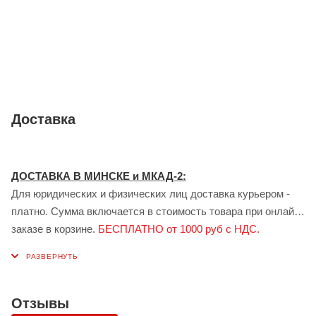
изготовление коробок с фирменной печатью и маркировкой
по индивидуальному заказу.
Доставка
ДОСТАВКА В МИНСКЕ и МКАД-2:
Для юридических и физических лиц доставка курьером -
платно. Сумма включается в стоимость товара при онлайн
заказе в корзине.
БЕСПЛАТНО от 1000 руб с НДС.
ДОСТАВКА В ГОМЕЛЕ:
Для юридических лиц доставка курьером - платно.
Стоимость доставки рассчитывается индивидуально
менеджером при заказе.
БЕСПЛАТНО от 1000 руб с НДС.
Отзывы