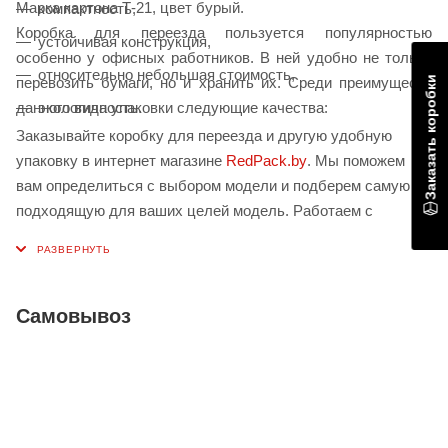
Марка картона Т-21, цвет бурый.
компактность,
Коробка для переезда пользуется популярностью
устойчивая конструкция,
особенно у офисных работников. В ней удобно не только
относительно небольшая стоимость,
перевозить бумаги, но и хранить их. Среди преимуществ
Заказать коробки
экологичность.
данного вида упаковки следующие качества:
Заказывайте коробку для переезда и другую удобную
упаковку в интернет магазине
RedPack.by
. Мы поможем
вам определиться с выбором модели и подберем самую
подходящую для ваших целей модель. Работаем с
предприятиями всех форм собственности. Доставляем по
городам Беларуси.
Самовывоз