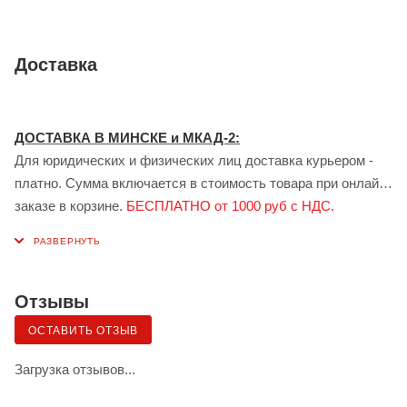
Доставка
ДОСТАВКА В МИНСКЕ и МКАД-2:
Для юридических и физических лиц доставка курьером -
платно. Сумма включается в стоимость товара при онлайн
заказе в корзине.
БЕСПЛАТНО от 1000 руб с НДС.
ДОСТАВКА В ГОМЕЛЕ:
Для юридических лиц доставка курьером - платно.
Стоимость доставки рассчитывается индивидуально
менеджером при заказе.
БЕСПЛАТНО от 1000 руб с НДС.
Отзывы
Доставка сервисом ЯНДЕКС:
ОСТАВИТЬ ОТЗЫВ
Также возможна доставка грузов для физических лиц в
Минске и Гомеле — сервисом «Яндекс.Доставка» (клиент
Загрузка отзывов...
самостоятельно заказывает и оплачивает по тарифу