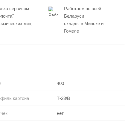
авка сервисом
Работаем по всей
опочта"
Беларуси
физических лиц
склады в Минске и
Гомеле
м
400
офиль картона
Т-23/В
учек
нет