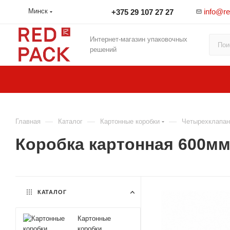
info@r
Минск
+375 29 107 27 27
Интернет-магазин упаковочных
решений
—
—
—
Главная
Каталог
Картонные коробки
Четырехклапан
Коробка картонная 600м
КАТАЛОГ
Картонные
коробки