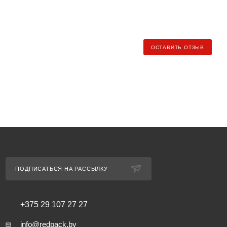
 индивидуально менеджером при заказе.
БЕСПЛАТНО от
ндекс.Доставка» (клиент самостоятельно заказывает и
ОСТАВИТЬ ОТЗЫВ
ь рассчитывается по тарифу региона доставки).
еджеру для уточнения условий и стоимости доставки).
ПОДПИСАТЬСЯ НА РАССЫЛКУ
+375 29 107 27 27
info@redpack.by