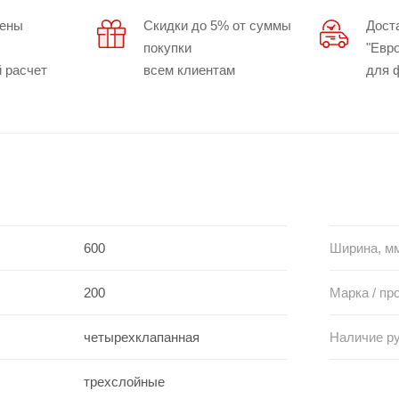
цены
Скидки до 5% от суммы
Дост
покупки
"Евр
 расчет
всем клиентам
для 
600
Ширина, м
200
Марка / пр
четырехклапанная
Наличие р
трехслойные