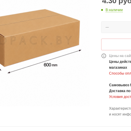
4.30
ру
В наличии
Цены на сай
Цены действ
магазинах
Способы оп
Самовывоз 
Доставка
по
Условия дос
Характерист
и носят инф