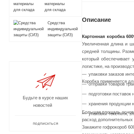
материалы
для склада
Описание
Средства
индивидуальной
защиты (СИЗ)
Картонная коробка 600
Увеличенная длина и ш
средней толщины. Разме
который обеспечивает у
логистике, на производст
упаковки заказов инт
Коробка применяется дл
отправки товаров тр
подготовки поставок 
Будьте в курсе наших
хранения продукции н
новостей
Большая площадь основа
упаковки текстиля, э
расход дополнительных 
ПОДПИСАТЬСЯ
Закажите гофрокороб 60