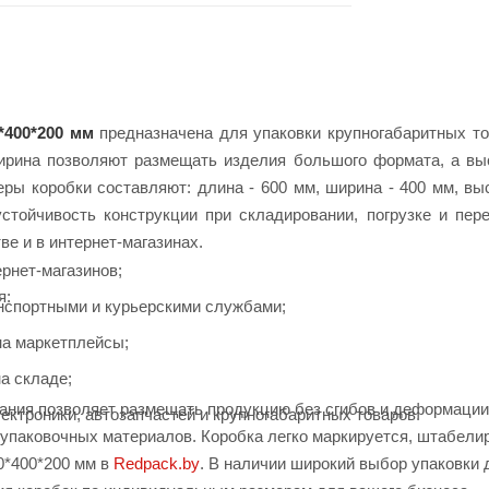
*400*200 мм
предназначена для упаковки крупногабаритных то
ирина позволяют размещать изделия большого формата, а вы
ры коробки составляют: длина - 600 мм, ширина - 400 мм, выс
стойчивость конструкции при складировании, погрузке и пере
ве и в интернет-магазинах.
ернет-магазинов;
я:
анспортными и курьерскими службами;
на маркетплейсы;
а складе;
ния позволяет размещать продукцию без сгибов и деформации,
лектроники, автозапчастей и крупногабаритных товаров.
упаковочных материалов. Коробка легко маркируется, штабелир
0*400*200 мм в
Redpack.by
. В наличии широкий выбор упаковки 