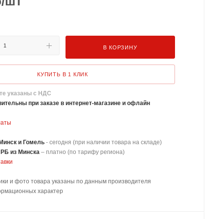
б
/шт
В КОРЗИНУ
КУПИТЬ В 1 КЛИК
те указаны с НДС
ительны при заказе в интернет-магазине и офлайн
латы
Минск и Гомель
- сегодня (при наличии товара на складе)
 РБ из Минска
–
платно
(по тарифу региона)
тавки
ики и фото товара указаны по данным производителя
ормационных характер