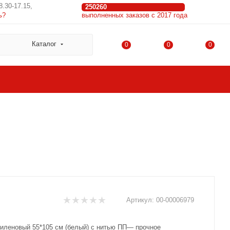
8.30-17.15,
250260
ь?
выполненных заказов с 2017 года
Каталог
0
0
0
Артикул:
00-00006979
иленовый 55*105 см (белый) с нитью ПП— прочное