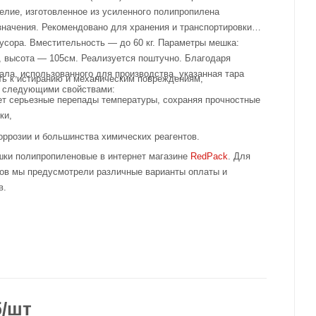
елие, изготовленное из усиленного полипропилена
значения. Рекомендовано для хранения и транспортировки
усора. Вместительность — до 60 кг. Параметры мешка:
, высота — 105см. Реализуется поштучно. Благодаря
ала, использованного для производства, указанная тара
ть к истиранию и механическим повреждениям,
я следующими свойствами:
т серьезные перепады температуры, сохраняя прочностные
ки,
коррозии и большинства химических реагентов.
шки полипропиленовые в интернет магазине
RedPack
. Для
тов мы предусмотрели различные варианты оплаты и
в.
б
/шт