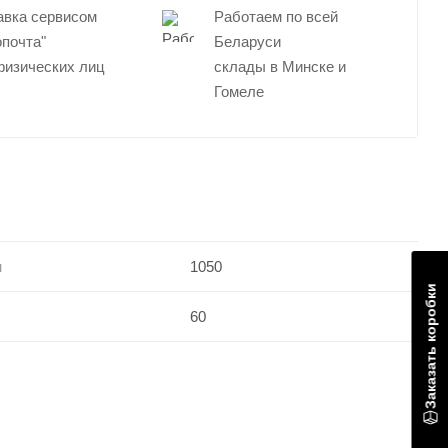
авка сервисом
Работаем по всей
опочта"
Беларуси
физических лиц
склады в Минске и
Гомеле
м
1050
Заказать коробки
60