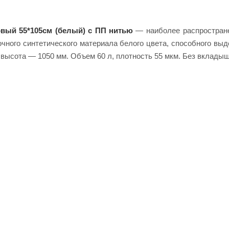
ый 55*105см (белый) с ПП нитью
— наиболее распростран
очного синтетического материала белого цвета, способного вы
 высота — 1050 мм. Объем 60 л, плотность 55 мкм. Без вкладыш
даря своим характеристикам, используются во многих сферах
оли и других пищевых продуктов, а также для строительных сме
ого использования.
ипропилена и другую упаковку в интернет-магазине
Redpack.by
.
ществах. Мы сотрудничаем с предприятиями и организациями