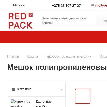
info@r
Минск
+375 29 107 27 27
Интернет-магазин упаковочных
решений
—
—
—
Главная
Каталог
Упаковочные пакеты и мешки
Мешк
Мешок полипропиленовы
КАТАЛОГ
Картонные
коробки