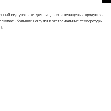
енный вид упаковки для пищевых и непищевых продуктов.
держивать большие нагрузки и экстремальные температуры.
а.
. Чаще всего — для хранения и транспортировки больших
сей, удобрений и пр. Их основные свойства:
 Наши специалисты подберут нужный вам товар и подробно
 всех форм собственности. Возможна доставка по городам