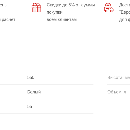
цены
Скидки до 5% от суммы
Дост
покупки
"Евр
 расчет
всем клиентам
для 
550
Высота, м
Белый
Объем, л
55