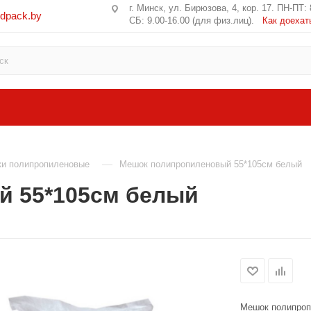
г. Минск, ул. Бирюзова, 4, кор. 17. ПН-ПТ: 
edpack.by
СБ: 9.00-16.00 (для физ.лиц).
Как доехат
—
и полипропиленовые
Мешок полипропиленовый 55*105см белый
й 55*105см белый
Мешок полипроп