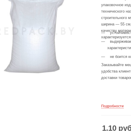
упаковочное изд
технического на
строительного м
ширина — 55 см
качеству матери
устойчивос
характеризуетс
выдерживае
характеристи
не боится 
Заказывайте ме
удобства клиен
доставки товаро
Подробности
1.10
ру