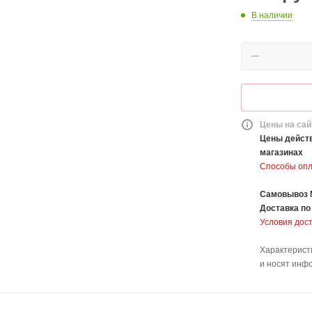
В наличии
Цены на сай
Цены действ
магазинах
Способы оп
Самовывоз 
Доставка
по
Условия дос
Характерист
и носят инф