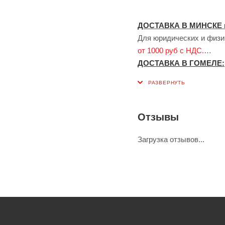
ДОСТАВКА В МИНСКЕ 
Для юридических и физич
от 1000 руб с НДС.
ДОСТАВКА В ГОМЕЛЕ:
Для юридических лиц до
1000 руб с НДС.
Доставка сервисом ЯН
Также возможна доставк
Отзывы
оплачивает по тарифу се
ДОСТАВКА ПО БЕЛАР
Загрузка отзывов...
Для юридических и физич
Для физических лиц - по