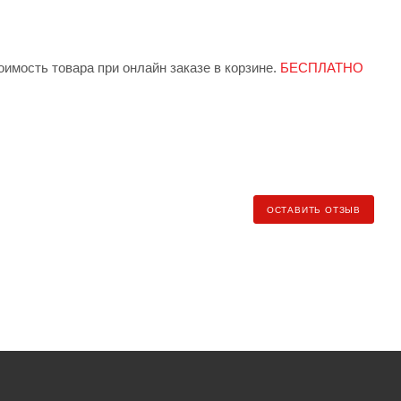
имость товара при онлайн заказе в корзине.
БЕСПЛАТНО
 индивидуально менеджером при заказе.
БЕСПЛАТНО от
ндекс.Доставка» (клиент самостоятельно заказывает и
ОСТАВИТЬ ОТЗЫВ
ь рассчитывается по тарифу региона доставки).
еджеру для уточнения условий и стоимости доставки).