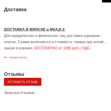
Доставка
ДОСТАВКА В МИНСКЕ и МКАД-2:
Для юридических и физических лиц доставка курьером -
платно. Сумма включается в стоимость товара при онлайн
заказе в корзине.
БЕСПЛАТНО от 1000 руб с НДС.
ДОСТАВКА В ГОМЕЛЕ:
Для юридических лиц доставка курьером - платно.
Стоимость доставки рассчитывается индивидуально
менеджером при заказе.
БЕСПЛАТНО от 1000 руб с НДС.
Отзывы
Доставка сервисом ЯНДЕКС:
ОСТАВИТЬ ОТЗЫВ
Также возможна доставка грузов для физических лиц в
Минске и Гомеле — сервисом «Яндекс.Доставка» (клиент
Загрузка отзывов...
самостоятельно заказывает и оплачивает по тарифу
сервиса, водитель сервиса забирает товар в пункте
выдачи.