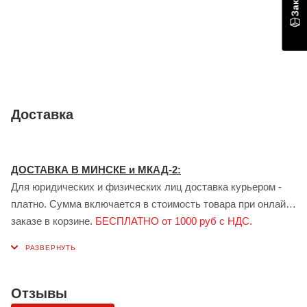
множеством преимуществ, главные из которых:
простота в применении,
надежность в креплении,
герметичность.
Доставка
Выгодно приобретайте упаковку и сопутствующие
материалы в интернет-магазине
Redpack.by
. Наши
консультанты подробно расскажут о каждом продукте и
ДОСТАВКА В МИНСКЕ и МКАД-2:
помогут подобрать оптимальный вариант под ваши задачи.
Для юридических и физических лиц доставка курьером -
Возможна доставка по Минску и городам Беларуси.
платно. Сумма включается в стоимость товара при онлайн
заказе в корзине.
БЕСПЛАТНО от 1000 руб с НДС.
ДОСТАВКА В ГОМЕЛЕ:
Для юридических лиц доставка курьером - платно.
Стоимость доставки рассчитывается индивидуально
менеджером при заказе.
БЕСПЛАТНО от 1000 руб с НДС.
Отзывы
Доставка сервисом ЯНДЕКС: