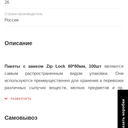
26
Страна производитель
Россия
Описание
Пакеты с замком Zip Lock 60*80мм, 100шт
являются
самым распространенным видом упаковки. Они
используются преимущественно для хранения и перевозки
различных сыпучих веществ, мелких предметов и пр.
Произведены из полиэтилена плотностью 26 мкм. Ширина
Заказать коробки
изделия 60 мм, высота — 80 мм. В упаковке 100 штук.
Благодаря удобной застежке данные изделия
используются практически во всех отраслях
Самовывоз
промышленности, торговле и в быту. Они обладают