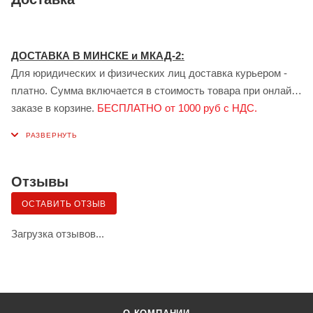
ДОСТАВКА В МИНСКЕ и МКАД-2:
Для юридических и физических лиц доставка курьером -
платно. Сумма включается в стоимость товара при онлайн
заказе в корзине.
БЕСПЛАТНО от 1000 руб с НДС.
ДОСТАВКА В ГОМЕЛЕ:
Для юридических лиц доставка курьером - платно.
Стоимость доставки рассчитывается индивидуально
менеджером при заказе.
БЕСПЛАТНО от 1000 руб с НДС.
Отзывы
Доставка сервисом ЯНДЕКС:
ОСТАВИТЬ ОТЗЫВ
Также возможна доставка грузов для физических лиц в
Минске и Гомеле — сервисом «Яндекс.Доставка» (клиент
Загрузка отзывов...
самостоятельно заказывает и оплачивает по тарифу
сервиса, водитель сервиса забирает товар в пункте
выдачи.
ДОСТАВКА ПО БЕЛАРУСИ: