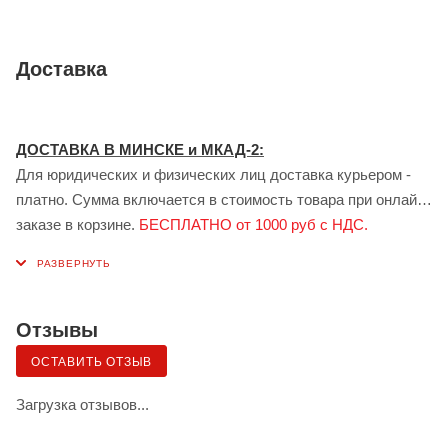
Доставка
ДОСТАВКА В МИНСКЕ и МКАД-2:
Для юридических и физических лиц доставка курьером -
платно. Сумма включается в стоимость товара при онлайн
заказе в корзине.
БЕСПЛАТНО от 1000 руб с НДС.
ДОСТАВКА В ГОМЕЛЕ:
Для юридических лиц доставка курьером - платно.
Стоимость доставки рассчитывается индивидуально
менеджером при заказе.
БЕСПЛАТНО от 1000 руб с НДС.
Отзывы
Доставка сервисом ЯНДЕКС:
ОСТАВИТЬ ОТЗЫВ
Также возможна доставка грузов для физических лиц в
Минске и Гомеле — сервисом «Яндекс.Доставка» (клиент
Загрузка отзывов...
самостоятельно заказывает и оплачивает по тарифу