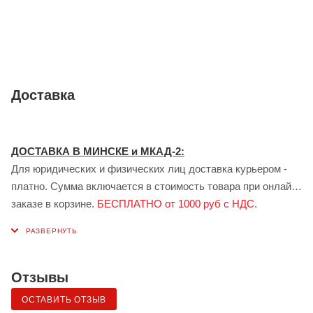
почтовых пакетов.
Нетоксична, изготовлена с соответствием экологическим
требованиям. Устойчива к разрывам и проколам.
Покупайте самосборные короба в интернет-магазине
Доставка
Redpack.by
. Обеспечим любые объемы поставок от одной
штуки для всех клиентов.
ДОСТАВКА В МИНСКЕ и МКАД-2:
Для юридических и физических лиц доставка курьером -
платно. Сумма включается в стоимость товара при онлайн
заказе в корзине.
БЕСПЛАТНО от 1000 руб с НДС.
ДОСТАВКА В ГОМЕЛЕ:
Для юридических лиц доставка курьером - платно.
Стоимость доставки рассчитывается индивидуально
менеджером при заказе.
БЕСПЛАТНО от 1000 руб с НДС.
Отзывы
Доставка сервисом ЯНДЕКС:
ОСТАВИТЬ ОТЗЫВ
Также возможна доставка грузов для физических лиц в