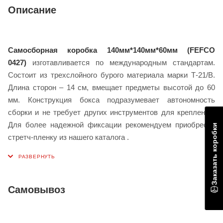
Описание
Самосборная коробка 140мм*140мм*60мм (FEFCO
0427)
изготавливается по международным стандартам.
Состоит из трехслойного бурого материала марки Т-21/В.
Длина сторон – 14 см, вмещает предметы высотой до 60
мм. Конструкция бокса подразумевает автономность
сборки и не требует других инструментов для крепления.
Для более надежной фиксации рекомендуем приобрести
Заказать коробки
стретч-пленку из нашего каталога .
Найдет применение для:
хранения товаров и заказов на популярных
маркетплейсах Wildberries и Ozon;
Самовывоз
перевозок личных вещей и ценностей при переездах;
вторичной упаковки для посылок, бандеролей,