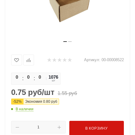
Артикул:
00-00008522
0
0
0
1076
0
шт
0.75
руб
/шт
1.55
руб
-
52
%
Экономия
0.80
руб
В наличии
В КОРЗИНУ