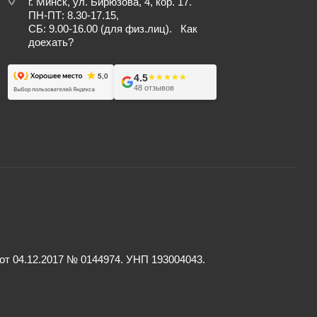
г. Минск, ул. Бирюзова, 4, кор. 17.
ПН-ПТ: 8.30-17.15,
СБ: 9.00-16.00 (для физ.лиц).
Как
доехать?
4.5
★★★★★
★★★★★
48 отзывов
 04.12.2017 № 0144974. УНП 193004043.