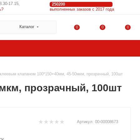
8.30-17.15,
250200
ь?
выполненных заказов с 2017 года
Каталог
0
0
0
 клеевым клапаном 100*150+40мм, 45-50мкм, прозрачный, 100шт
0мкм, прозрачный, 100шт
Артикул:
00-00008673
су