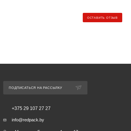
ндекс.Доставка» (клиент самостоятельно заказывает и
ОСТАВИТЬ ОТЗЫВ
ь рассчитывается по тарифу региона доставки).
еджеру для уточнения условий и стоимости доставки).
ПОДПИСАТЬСЯ НА РАССЫЛКУ
+375 29 107 27 27
info@redpack.by