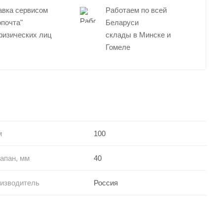
авка сервисом
Работаем по всей
опочта"
Беларуси
физических лиц
склады в Минске и
Гомеле
м
100
апан, мм
40
оизводитель
Россия