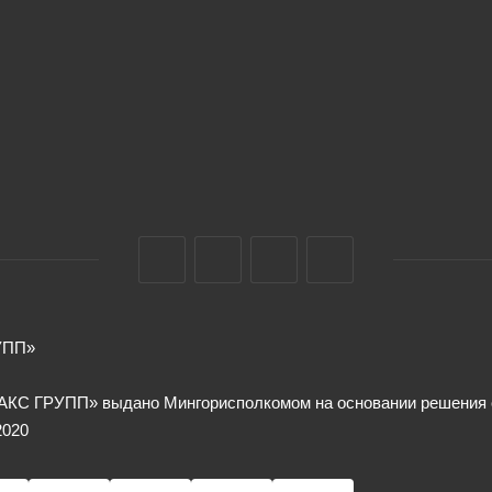
УПП»
КС ГРУПП» выдано Мингорисполкомом на основании решения от
2020