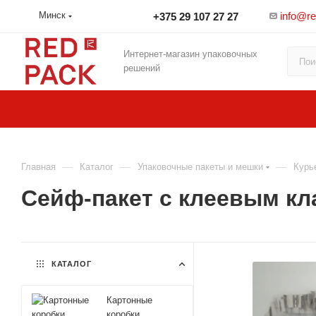
info@r
Минск
+375 29 107 27 27
Интернет-магазин упаковочных
решений
—
—
—
Главная
Каталог
Упаковочные пакеты и мешки
Курь
Сейф-пакет с клеевым кл
КАТАЛОГ
Картонные
коробки