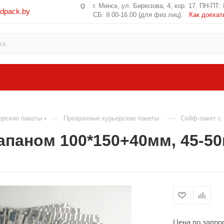
г. Минск, ул. Бирюзова, 4, кор. 17. ПН-ПТ: 
edpack.by
СБ: 9.00-16.00 (для физ.лиц).
Как доехат
—
—
ерские пакеты
Прозрачные курьерские пакеты
Сейф-пакет с
апаном 100*150+40мм, 45-5
Цена по запро