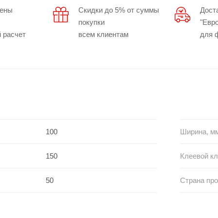
цены
Скидки до 5% от суммы
Дост
покупки
"Евр
 расчет
всем клиентам
для 
100
Ширина, м
150
Клеевой кл
50
Страна пр