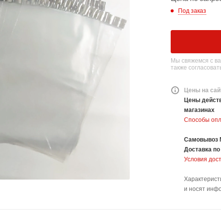
Под заказ
Мы свяжемся с ва
также согласовать
Цены на сай
Цены действ
магазинах
Способы оп
Самовывоз 
Доставка
по
Условия дос
Характерист
и носят инф