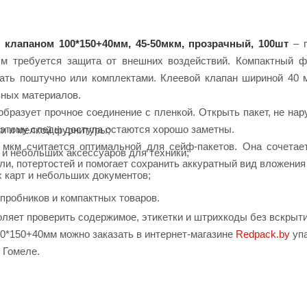
 клапаном 100*150+40мм, 45-50мкм, прозрачный, 100шт
– п
ым требуется защита от внешних воздействий. Компактный 
ать поштучно или комплектами. Клеевой клапан шириной 40 м
чных материалов.
бразует прочное соединение с пленкой. Открыть пакет, не нар
оэтому следы доступа остаются хорошо заметны.
и и мелкой фурнитуры;
 мкм считается оптимальной для сейф-пакетов. Она сочетает
 и небольших аксессуаров для техники;
ли, потертостей и помогает сохранить аккуратный вид вложения 
х карт и небольших документов;
 пробников и компактных товаров.
ляет проверить содержимое, этикетки и штрихкоды без вскрыти
00*150+40мм можно заказать в интернет-магазине
Redpack.by
упа
 Гомеле.