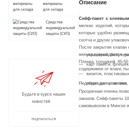
Описание
материалы
для склада
Сейф-пакет с клеевым
Средства
мелких изделий, котор
индивидуальной
которые удобно размещ
защиты (СИЗ)
скотча и других упаково
После закрытия клапан о
пленка повреждается, п
украшений, бижутери
Пленка толщиной 45-50
карт памяти, флешек
содержимое от влаги, пы
визиток, пластиковы
образцов косметики,
Подходит для упаковки:
Прозрачная пленка позво
Будьте в курсе наших
заказов. Сейф-пакеты 1
новостей
самовывозом в Минске и
ПОДПИСАТЬСЯ