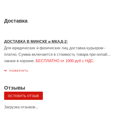
Доставка
ДОСТАВКА В МИНСКЕ и МКАД-2:
Для юридических и физических лиц доставка курьером -
платно. Сумма включается в стоимость товара при онлайн
заказе в корзине.
БЕСПЛАТНО от 1000 руб с НДС.
ДОСТАВКА В ГОМЕЛЕ:
Для юридических лиц доставка курьером - платно.
Стоимость доставки рассчитывается индивидуально
менеджером при заказе.
БЕСПЛАТНО от 1000 руб с НДС.
Отзывы
Доставка сервисом ЯНДЕКС:
ОСТАВИТЬ ОТЗЫВ
Также возможна доставка грузов для физических лиц в
Минске и Гомеле — сервисом «Яндекс.Доставка» (клиент
Загрузка отзывов...
самостоятельно заказывает и оплачивает по тарифу