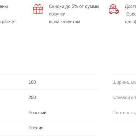
цены
Скидки до 5% от суммы
Дост
покупки
"Евр
 расчет
всем клиентам
для 
100
Ширина, м
250
Клеевой кл
Розовый
Плотность,
Россия