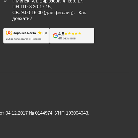
г. Минск, ул. Бирюзова, 4, кор. 17.
ПН-ПТ: 8.30-17.15,
СБ: 9.00-16.00 (для физ.лиц).
Как
доехать?
4.5
★★★★★
★★★★★
48 отзывов
 04.12.2017 № 0144974. УНП 193004043.