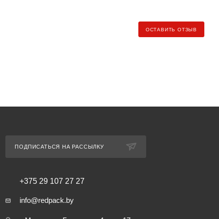
ндекс.Доставка» (клиент самостоятельно заказывает и
ОСТАВИТЬ ОТЗЫВ
ь рассчитывается по тарифу региона доставки).
еджеру для уточнения условий и стоимости доставки).
ПОДПИСАТЬСЯ НА РАССЫЛКУ
+375 29 107 27 27
info@redpack.by