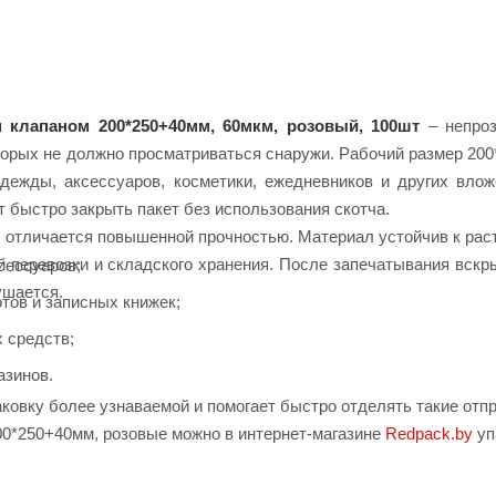
 клапаном 200*250+40мм, 60мкм, розовый, 100шт
– непроз
торых не должно просматриваться снаружи. Рабочий размер 200
дежды, аксессуаров, косметики, ежедневников и других влож
 быстро закрыть пакет без использования скотча.
 отличается повышенной прочностью. Материал устойчив к рас
й перевозки и складского хранения. После запечатывания вскр
сессуаров;
ушается.
тов и записных книжек;
 средств;
азинов.
ковку более узнаваемой и помогает быстро отделять такие отпр
00*250+40мм, розовые можно в интернет-магазине
Redpack.by
уп