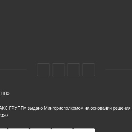
УПП»
КС ГРУПП» выдано Мингорисполкомом на основании решения от
2020