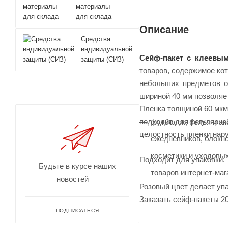
материалы
для склада
Описание
Средства
индивидуальной
Сейф-пакет с клеевым
защиты (СИЗ)
товаров, содержимое ко
небольших предметов о
шириной 40 мм позволяет
Пленка толщиной 60 мкм
подходит для регулярно
футболок, белья и ак
целостность пленки нар
ежедневников, блокно
косметики и уходовых
Подходит для упаковки:
Будьте в курсе наших
товаров интернет-маг
новостей
Розовый цвет делает упа
Заказать сейф-пакеты 2
ПОДПИСАТЬСЯ