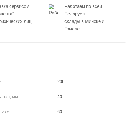
авка сервисом
Работаем по всей
опочта"
Беларуси
физических лиц
склады в Минске и
Гомеле
м
200
апан, мм
40
 мкм
60