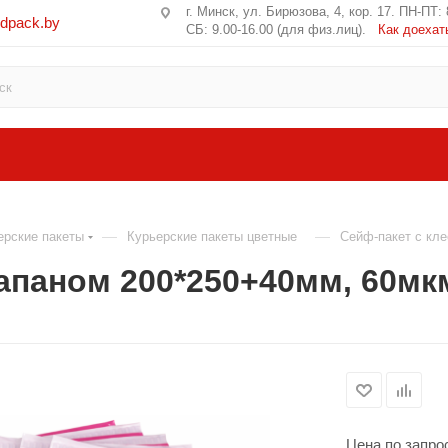
г. Минск, ул. Бирюзова, 4, кор. 17. ПН-ПТ: 
edpack.by
СБ: 9.00-16.00 (для физ.лиц).
Как доехат
—
—
ерские пакеты
Курьерские пакеты цветные
Сейф-пакет с кл
апаном 200*250+40мм, 60мк
Цена по запро