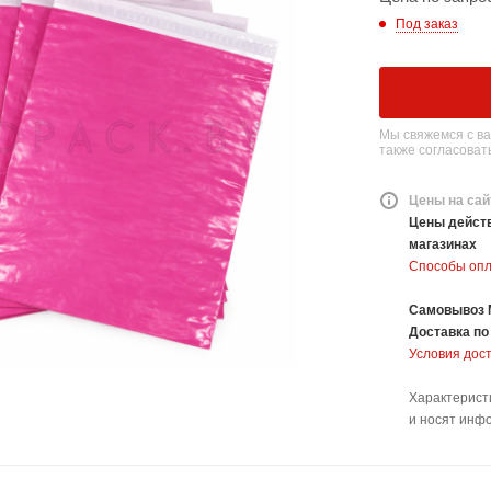
Под заказ
Мы свяжемся с ва
также согласовать
Цены на сай
Цены действ
магазинах
Способы оп
Самовывоз 
Доставка
по
Условия дос
Характерист
и носят инф