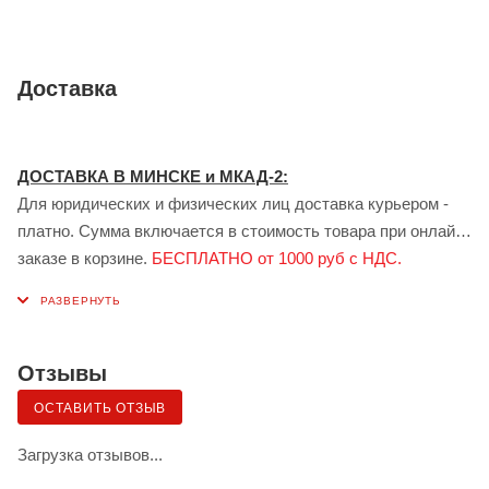
Доставка
ДОСТАВКА В МИНСКЕ и МКАД-2:
Для юридических и физических лиц доставка курьером -
платно. Сумма включается в стоимость товара при онлайн
заказе в корзине.
БЕСПЛАТНО от 1000 руб с НДС.
ДОСТАВКА В ГОМЕЛЕ:
Для юридических лиц доставка курьером - платно.
Стоимость доставки рассчитывается индивидуально
менеджером при заказе.
БЕСПЛАТНО от 1000 руб с НДС.
Отзывы
Доставка сервисом ЯНДЕКС:
ОСТАВИТЬ ОТЗЫВ
Также возможна доставка грузов для физических лиц в
Минске и Гомеле — сервисом «Яндекс.Доставка» (клиент
Загрузка отзывов...
самостоятельно заказывает и оплачивает по тарифу