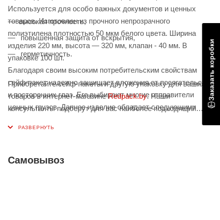
Используется для особо важных документов и ценных
товаров. Изготовлен из прочного непрозрачного
высокая прочность,
полиэтилена плотностью 50 мкм белого цвета. Ширина
повышенная защита от вскрытия,
Заказать коробки
изделия 220 мм, высота — 320 мм, клапан - 40 мм. В
герметичность.
упаковке 100 шт.
Благодаря своим высоким потребительским свойствам
сейф-пакет надежно защищает вложения от посягательств
Приобретайте сейф-пакеты и другую упаковку для ваших
и посторонних глаз. Его выбирают многие отправители
товаров в интернет-магазине
Redpack.by
. Наши
ценных грузов. Данное изделие обладает следующими
консультанты подберут для вас наиболее подходящий
качествами:
вариант. Магазины в Минске и Гомеле. Работаем по
наличному и безналичному расчету.
Самовывоз