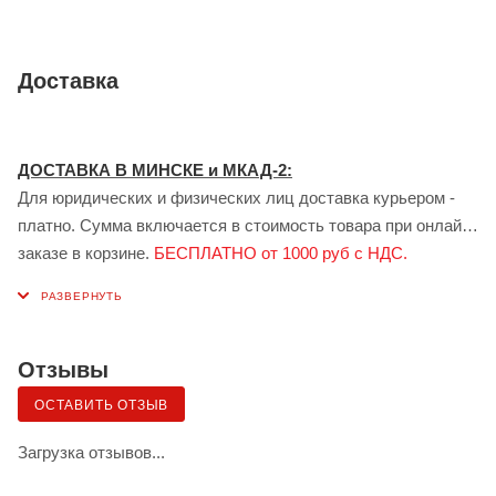
Доставка
ДОСТАВКА В МИНСКЕ и МКАД-2:
Для юридических и физических лиц доставка курьером -
платно. Сумма включается в стоимость товара при онлайн
заказе в корзине.
БЕСПЛАТНО от 1000 руб с НДС.
ДОСТАВКА В ГОМЕЛЕ:
Для юридических лиц доставка курьером - платно.
Стоимость доставки рассчитывается индивидуально
менеджером при заказе.
БЕСПЛАТНО от 1000 руб с НДС.
Отзывы
Доставка сервисом ЯНДЕКС:
ОСТАВИТЬ ОТЗЫВ
Также возможна доставка грузов для физических лиц в
Минске и Гомеле — сервисом «Яндекс.Доставка» (клиент
Загрузка отзывов...
самостоятельно заказывает и оплачивает по тарифу