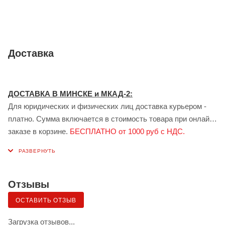
Доставка
ДОСТАВКА В МИНСКЕ и МКАД-2:
Для юридических и физических лиц доставка курьером -
платно. Сумма включается в стоимость товара при онлайн
заказе в корзине.
БЕСПЛАТНО от 1000 руб с НДС.
ДОСТАВКА В ГОМЕЛЕ:
Для юридических лиц доставка курьером - платно.
Стоимость доставки рассчитывается индивидуально
менеджером при заказе.
БЕСПЛАТНО от 1000 руб с НДС.
Отзывы
Доставка сервисом ЯНДЕКС:
ОСТАВИТЬ ОТЗЫВ
Также возможна доставка грузов для физических лиц в
Минске и Гомеле — сервисом «Яндекс.Доставка» (клиент
Загрузка отзывов...