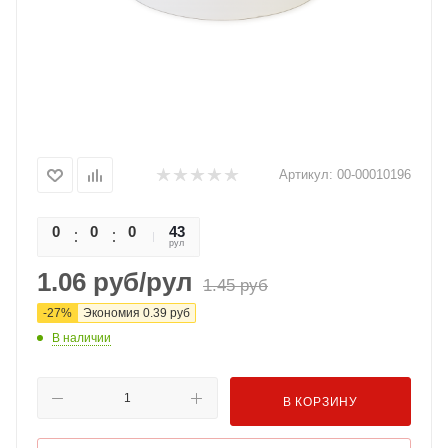
Артикул:
00-00010196
0
0
0
0
43
рул
1.06
руб
/рул
1.45
руб
-
27
%
Экономия
0.39
руб
В наличии
В КОРЗИНУ