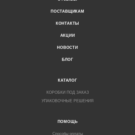
региона доставки).
Для физических лиц - почтовой службой «Европочта»
ПОСТАВЩИКАМ
(обратитесь к своему личному менеджеру для уточнения
КОНТАКТЫ
условий и стоимости доставки).
АКЦИИ
НОВОСТИ
БЛОГ
КАТАЛОГ
КОРОБКИ ПОД ЗАКАЗ
УПАКОВОЧНЫЕ РЕШЕНИЯ
ПОМОЩЬ
Способы оплаты