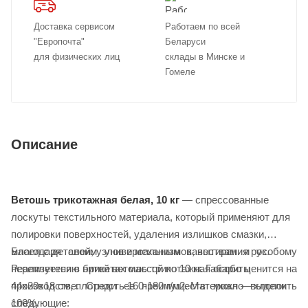
Доставка сервисом
Работаем по всей
"Европочта"
Беларуси
для физических лиц
склады в Минске и
Гомеле
Описание
Ветошь трикотажная белая, 10 кг
— спрессованные
лоскуты текстильного материала, который применяют для
полировки поверхностей, удаления излишков смазки,
масел с деталей, узлов и механизмов, вытирания рук.
Благодаря своим универсальным качествам и особому
Реализуется в брикетах массой по 10 кг. Габариты
переплетению нитей ветошь трикотажная особо ценится на
44х30х18 см, плотность 160-180 г/м2. Материал — хлопок
производстве. Среди ее преимуществ можно выделить
100%.
следующие: