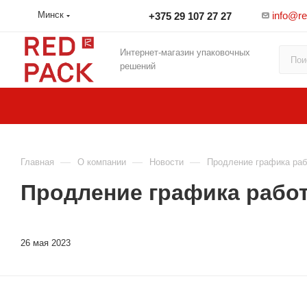
info@r
Минск
+375 29 107 27 27
Интернет-магазин упаковочных
решений
—
—
—
Главная
О компании
Новости
Продление графика раб
Продление графика работ
26 мая 2023