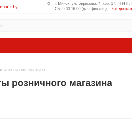
г. Минск, ул. Бирюзова, 4, кор. 17. ПН-ПТ: 
edpack.by
СБ: 9.00-16.00 (для физ.лиц).
Как доехат
оты розничного магазина
ы розничного магазина