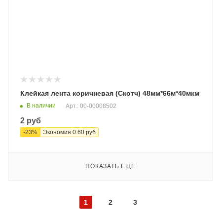
Клейкая лента коричневая (Скотч) 48мм*66м*40мкм
В наличии
Арт.: 00-00008502
2
руб
-
23
%
Экономия
0.60
руб
ПОКАЗАТЬ ЕЩЕ
1
2
3