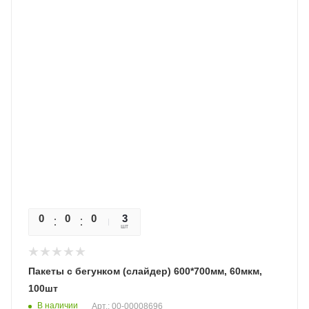
0
0
0
0
3
шт
Пакеты c бегунком (слайдер) 600*700мм, 60мкм,
100шт
В наличии
Арт.: 00-00008696