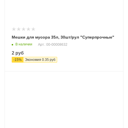
Мешки для мусора 35л, 30шт/рул "Суперпрочные"
В наличии
Арт.: 00-00008632
2
руб
-
15
%
Экономия
0.35
руб