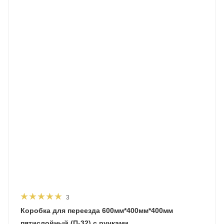
3
Коробка для переезда 600мм*400мм*400мм
пятислойный (П-32) с ручками