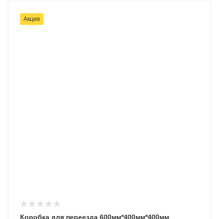
Акция
Коробка для переезда 600мм*400мм*400мм