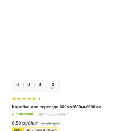
0
0
0
0
2
шт
1
Коробка для переезда 600мм*600мм*600мм
В наличии
Арт.: 00-00006677
6.50
руб
/шт
16.20
руб
-
60
%
Экономия
9.70
руб