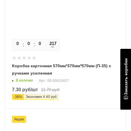
0
0
0
217
0
шт
Заказать коробки
Коробка картонная 570мм*370мм*570мм (П-35) с
ручками усиленная
В наличии
Арт.: 00-00010427
7.30
руб
/шт
11.70
руб
-
38
%
Экономия
4.40
руб
Акция