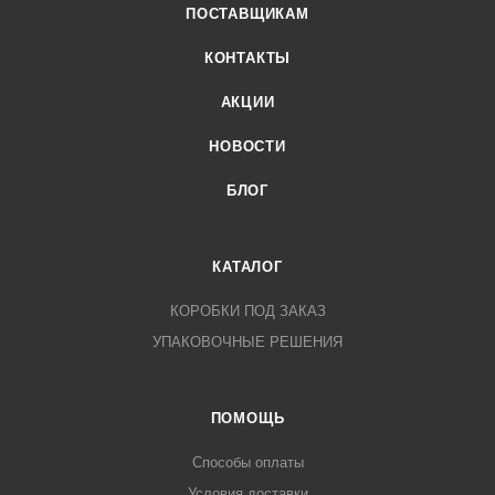
Для физических лиц - почтовой службой «Европочта»
ПОСТАВЩИКАМ
(обратитесь к своему личному менеджеру для уточнения
КОНТАКТЫ
условий и стоимости доставки).
АКЦИИ
НОВОСТИ
БЛОГ
КАТАЛОГ
КОРОБКИ ПОД ЗАКАЗ
УПАКОВОЧНЫЕ РЕШЕНИЯ
ПОМОЩЬ
Способы оплаты
Условия доставки