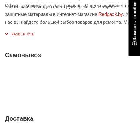
Заказать коробки
Сферы ее применения безграничны. Среди преимуществ:
Заказывайте выгодно пленку для ремонта и другие
защитные материалы в интернет-магазине
Redpack.by
. У
нас вы найдете большой выбор товаров для ремонта. Мы
сотрудничаем с поставщиками качественных материалов и
рады предложить их вам по самым выгодным ценам.
Самовывоз
Доставка