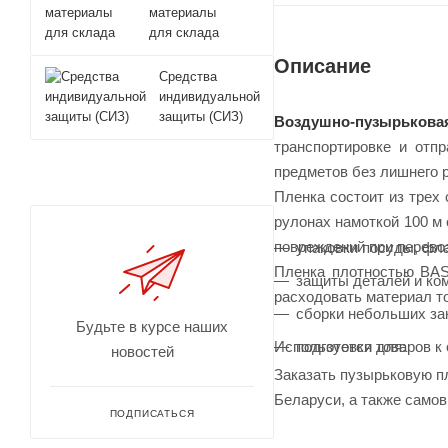
материалы
для склада
Описание
Средства
индивидуальной
защиты (СИЗ)
Воздушно-пузырьковая
транспортировке и отп
предметов без лишнего 
Пленка состоит из трех
рулонах намоткой 100 м 
повреждений при перево
упаковки посуды, фла
Пленка плотностью BASI
защиты деталей и ко
расходовать материал то
сборки небольших за
Будьте в курсе наших
подготовки товаров к 
Используется для:
новостей
Заказать пузырьковую п
Беларуси, а также самов
ПОДПИСАТЬСЯ