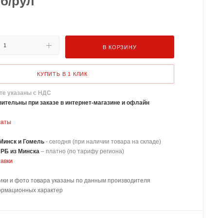
б
/рул
В КОРЗИНУ
КУПИТЬ В 1 КЛИК
те указаны с НДС
ительны при заказе в интернет-магазине и офлайн
латы
Минск и Гомель
- сегодня (при наличии товара на складе)
 РБ из Минска
–
платно
(по тарифу региона)
тавки
ики и фото товара указаны по данным производителя
ормационных характер