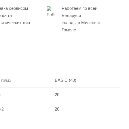
авка сервисом
Работаем по всей
опочта"
Беларуси
физических лиц
склады в Минске и
Гомеле
 гр/м2
BASIC (40)
м
20
м2
20