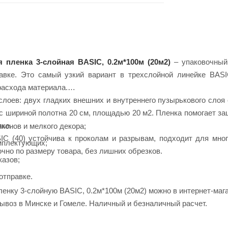
 пленка 3-слойная BASIC, 0.2м*100м (20м2)
– упаковочный
равке. Это самый узкий вариант в трехслойной линейке BAS
расхода материала.
 слоев: двух гладких внешних и внутреннего пузырькового сло
с шириной полотна 20 см, площадью 20 м2. Пленка помогает защ
зке.
конов и мелкого декора;
C (40) устойчива к проколам и разрывам, подходит для мног
мплектующих;
чно по размеру товара, без лишних обрезков.
казов;
отправке.
ленку 3-слойную BASIC, 0.2м*100м (20м2) можно в интернет-маг
ывоз в Минске и Гомеле. Наличный и безналичный расчет.