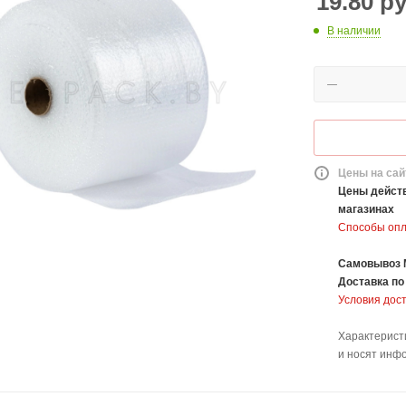
19.80
ру
В наличии
Цены на сай
Цены действ
магазинах
Способы оп
Самовывоз 
Доставка
по
Условия дос
Характерист
и носят инф