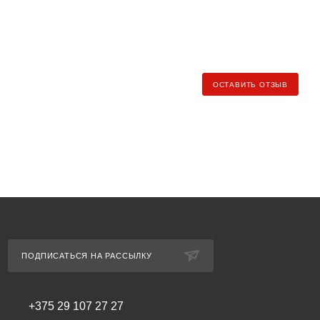
 индивидуально менеджером при заказе.
БЕСПЛАТНО от
ндекс.Доставка» (клиент самостоятельно заказывает и
ОСТАВИТЬ ОТЗЫВ
ь рассчитывается по тарифу региона доставки).
еджеру для уточнения условий и стоимости доставки).
ПОДПИСАТЬСЯ НА РАССЫЛКУ
+375 29 107 27 27