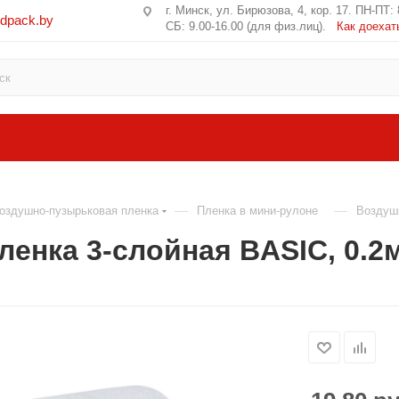
г. Минск, ул. Бирюзова, 4, кор. 17. ПН-ПТ: 
edpack.by
СБ: 9.00-16.00 (для физ.лиц).
Как доехат
—
—
оздушно-пузырьковая пленка
Пленка в мини-рулоне
Воздушн
енка 3-слойная BASIC, 0.2м