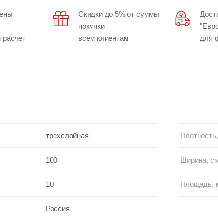
цены
Скидки до 5% от суммы
Дост
покупки
"Евр
 расчет
всем клиентам
для 
трехслойная
Плотность,
100
Ширина, с
10
Площадь, 
Россия