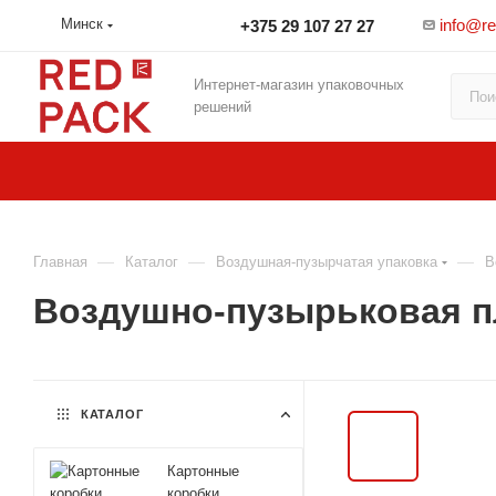
info@r
Минск
+375 29 107 27 27
Интернет-магазин упаковочных
решений
—
—
—
Главная
Каталог
Воздушная-пузырчатая упаковка
В
Воздушно-пузырьковая пл
КАТАЛОГ
Картонные
коробки